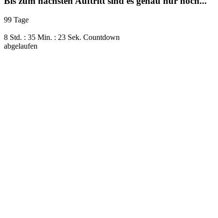
Bis zum nächsten Auftritt sind es genau nur noch...
99 Tage
8 Std. : 35 Min. : 22 Sek.
Countdown
abgelaufen