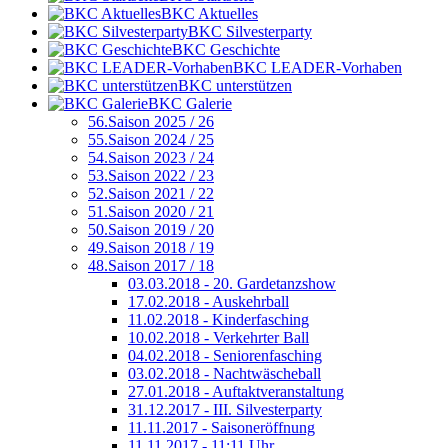
BKC Aktuelles
BKC Silvesterparty
BKC Geschichte
BKC LEADER-Vorhaben
BKC unterstützen
BKC Galerie
56.Saison 2025 / 26
55.Saison 2024 / 25
54.Saison 2023 / 24
53.Saison 2022 / 23
52.Saison 2021 / 22
51.Saison 2020 / 21
50.Saison 2019 / 20
49.Saison 2018 / 19
48.Saison 2017 / 18
03.03.2018 - 20. Gardetanzshow
17.02.2018 - Auskehrball
11.02.2018 - Kinderfasching
10.02.2018 - Verkehrter Ball
04.02.2018 - Seniorenfasching
03.02.2018 - Nachtwäscheball
27.01.2018 - Auftaktveranstaltung
31.12.2017 - III. Silvesterparty
11.11.2017 - Saisoneröffnung
11.11.2017 - 11:11 Uhr