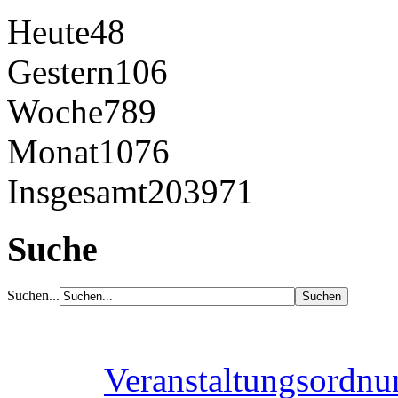
Heute
48
Gestern
106
Woche
789
Monat
1076
Insgesamt
203971
Suche
Suchen...
Veranstaltungsordnu